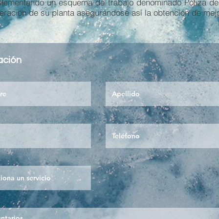
plementando un esquema de trabajo denominado Póliza de S
eración de su planta asegurándose así la obtención de mejo
ación