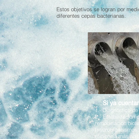
Estos objetivos se logran por medi
diferentes cepas bacterianas.
Si ya cuent
1.- Diagnóstico de
2.- Estabilización
remodelación biot
(microorganismos 
eficiencia más adi