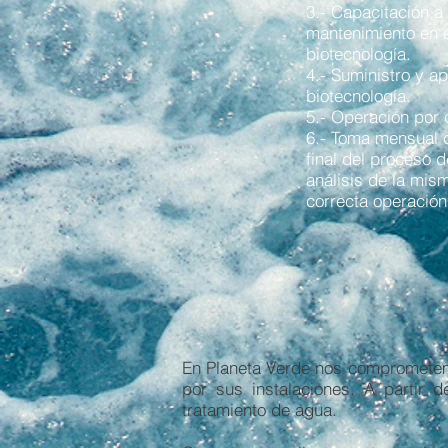
3.- Capacitación a
mantenimiento en e
biotecnología.
4.- Suministro y ap
biotecnología.
5.- Operación por
6.- Toma mensual 
final del proceso d
análisis de la mis
correcta operación
En Planeta Verde nos comprometemo
por sus instalaciones. A partir 
tratamiento de agua.