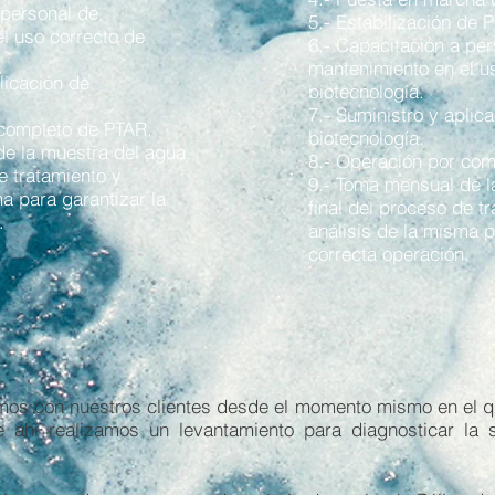
 personal de
5.- Estabilización de 
l uso correcto de
6.- Capacitación a pe
mantenimiento en el u
licación de
biotecnología.
7.- Suministro y aplic
 completo de PTAR.
biotecnología.
de la muestra del agua
8.- Operación por co
e tratamiento y
9.- Toma mensual de l
ma para garantizar la
final del proceso de t
.
análisis de la misma p
correcta operación.
s con nuestros clientes desde el momento mismo en el que 
de ahí realizamos un levantamiento para diagnosticar la 