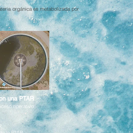
ateria orgánica es metabolizada por
con una PTAR
oceso operativo
R.
de la PTAR.