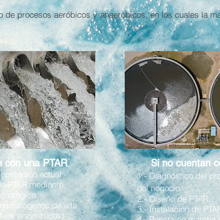
o de procesos aeróbicos y anaeróbicos, en los cuales la m
an con una PTAR
Si no cuentan 
 operación actual
1.- Diagnóstico del pr
 de PTAR mediante
del negocio.
ecnológica
2.- Diseño de PTAR.
no patógenos de alta
3.- Instalación de PTA
tivos enzimáticos).
4.- Puesta en marcha 