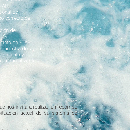
PTAR.
rsonal de
so correcto de
ación de
mpleto de PTAR.
a muestra del agua
ratamiento y
ara garantizar la
nos invita a realizar un recorrido
situación actual de su sistema de